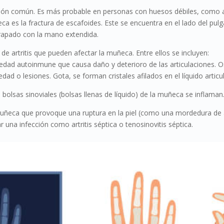
sión común. Es más probable en personas con huesos débiles, como 
a es la fractura de escafoides. Este se encuentra en el lado del pul
rapado con la mano extendida.
os de artritis que pueden afectar la muñeca. Entre ellos se incluyen:
edad autoinmune que causa daño y deterioro de las articulaciones. Os
d o lesiones. Gota, se forman cristales afilados en el líquido articul
 bolsas sinoviales (bolsas llenas de líquido) de la muñeca se inflaman
 muñeca que provoque una ruptura en la piel (como una mordedura de 
 una infección como artritis séptica o tenosinovitis séptica.