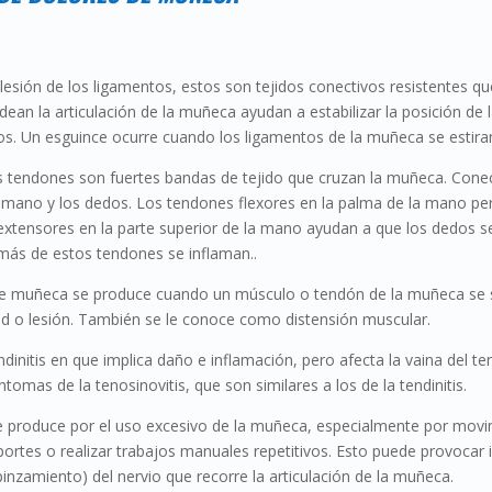
lesión de los ligamentos, estos son tejidos conectivos resistentes q
odean la articulación de la muñeca ayudan a estabilizar la posición d
s. Un esguince ocurre cuando los ligamentos de la muñeca se estiran 
os tendones son fuertes bandas de tejido que cruzan la muñeca. Cone
 mano y los dedos. Los tendones flexores en la palma de la mano pe
extensores en la parte superior de la mano ayudan a que los dedos s
más de estos tendones se inflaman..
 de muñeca se produce cuando un músculo o tendón de la muñeca se s
d o lesión. También se le conoce como distensión muscular.
endinitis en que implica daño e inflamación, pero afecta la vaina del ten
tomas de la tenosinovitis, que son similares a los de la tendinitis.
Se produce por el uso excesivo de la muñeca, especialmente por mov
portes o realizar trabajos manuales repetitivos. Esto puede provocar in
inzamiento) del nervio que recorre la articulación de la muñeca.