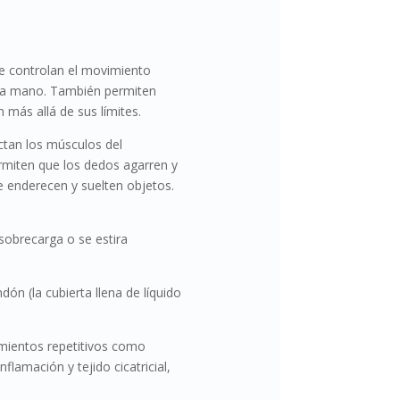
ue controlan el movimiento
e la mano. También permiten
más allá de sus límites.
ctan los músculos del
rmiten que los dedos agarren y
e enderecen y suelten objetos.
obrecarga o se estira
dón (la cubierta llena de líquido
imientos repetitivos como
flamación y tejido cicatricial,