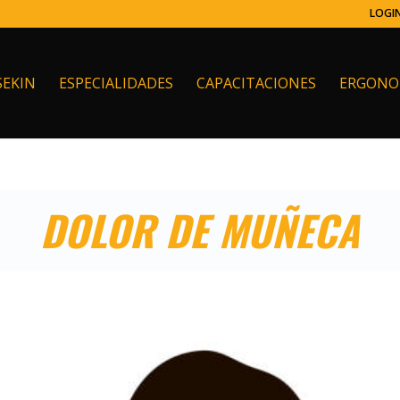
LOGI
SEKIN
ESPECIALIDADES
CAPACITACIONES
ERGONO
DOLOR DE MUÑECA