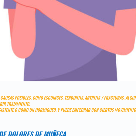
CAUSAS POSIBLES, COMO ESGUINCES, TENDINITIS, ARTRITIS Y FRACTURAS. ALG
RIR TRATAMIENTO.
SISTENTE O COMO UN HORMIGUEO, Y PUEDE EMPEORAR CON CIERTOS MOVIMIENTOS
DE DOLORES DE MUÑECA