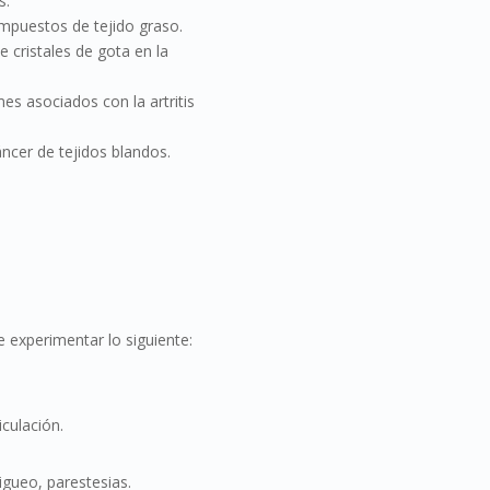
s.
puestos de tejido graso.
 cristales de gota en la
es asociados con la artritis
áncer de tejidos blandos.
e experimentar lo siguiente:
iculación.
gueo, parestesias.