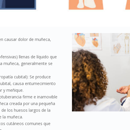
en causar dolor de muñeca,
fensivas) llenas de líquido que
 la muñeca, generalmente se
ropatía cubital): Se produce
ubital, causa entumecimiento
r y meñique.
otuberancia firme e inamovible
uñeca creada por una pequeña
n de los huesos largos de la
e la muñeca.
ntos cutáneos comunes que